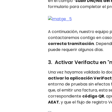
en el campo “
Subir DNI/NIE del
formulario para completar el pr
A continuación, nuestro equipo 
contactaremos contigo en caso 
correcta tramitación
. Dependi
puede requerir algunos días.
3.  Activar Verifactu en 
Una vez hayamos validado la do
activar la aplicación VeriFac
entorno de pruebas sin efectos fi
que, al emitir una factura, esta
correspondiente 
código QR
, ap
AEAT
, y que el flujo de registro