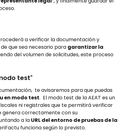
 representante legal
”, y finalmente guardar el 
oceso.
procederá a verificar la documentación y 
de que sea necesario para 
garantizar la 
endo del volumen de solicitudes, este proceso 
"modo test"
cumentación,  te avisaremos para que puedas 
tu en modo test
.  El modo test de la AEAT es un 
scales ni registrales que te permitirá verificar 
 se genera correctamente con su 
untando a la 
URL del entorno de pruebas de la 
 VeriFactu funciona según lo previsto.